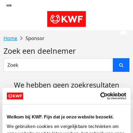
Sponsor
Zoek een deelnemer
We hebben geen zoekresultaten
gevonden
Acties
Welkom bij KWF. Fijn dat je onze website bezoekt.
Actiematerialen
We gebruiken cookies en vergelijkbare technieken om 
Evenementen