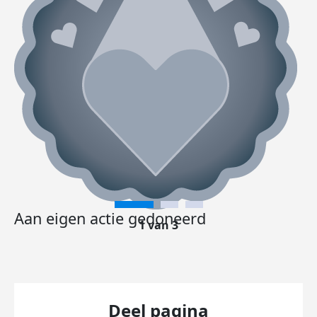
Aan eigen actie gedoneerd
1 van 3
Deel pagina