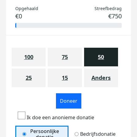
Opgehaald
Streefbedrag
€0
€750
100
75
50
25
15
Anders
Doneer
Ik doe een anonieme donatie
Persoonlijke
Bedrijfsdonatie
donatie