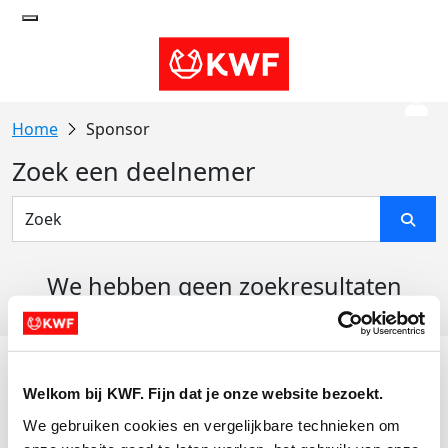
Sponsor
Zoek een deelnemer
We hebben geen zoekresultaten
gevonden
Acties
Welkom bij KWF. Fijn dat je onze website bezoekt.
Actiematerialen
We gebruiken cookies en vergelijkbare technieken om 
Evenementen