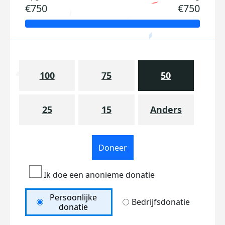
€750
€750
100
75
50
25
15
Anders
Doneer
Ik doe een anonieme donatie
Persoonlijke
Bedrijfsdonatie
donatie