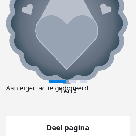
Aan eigen actie gedoneerd
1 van 3
Deel pagina