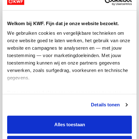
times a week since January and my pace
has been improving considerably, which I
am excited about. With this foundation I
want to start adding in longer runs soon -
Welkom bij KWF. Fijn dat je onze website bezoekt.
I've done a handful of 4-4.5 mile runs but
We gebruiken cookies en vergelijkbare technieken om 
summer will be build time!
onze website goed te laten werken, het gebruik van onze 
website en campagnes te analyseren en — met jouw 
Deel op
toestemming — voor marketingdoeleinden. Met jouw 
toestemming kunnen wij en onze partners gegevens 
Amy's badges
verwerken, zoals surfgedrag, voorkeuren en technische 
gegevens.
Deze gegevens helpen ons om campagnes te meten, 
prestaties te verbeteren en relevante KWF-content te 
Details tonen
tonen. Je kunt je toestemming op elk moment wijzigen of 
intrekken via Cookie instellingen onderaan de pagina. De 
lijst met cookies is te vinden in het tabblad “details”.
Alles toestaan