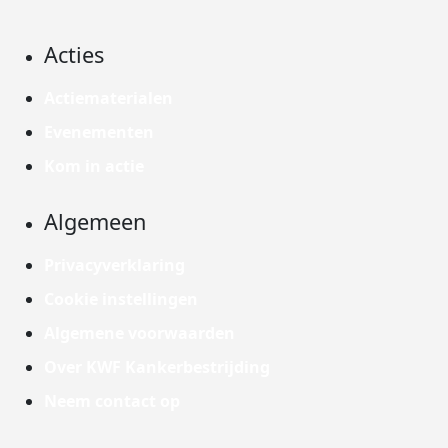
Acties
Actiematerialen
Evenementen
Kom in actie
Algemeen
Privacyverklaring
Cookie instellingen
Algemene voorwaarden
Over KWF Kankerbestrijding
Neem contact op