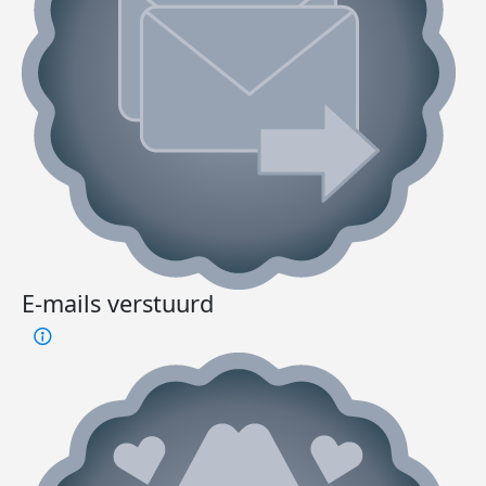
E-mails verstuurd