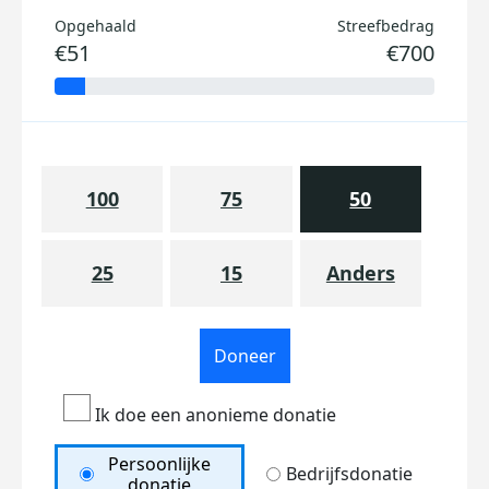
Opgehaald
Streefbedrag
€51
€700
100
75
50
25
15
Anders
Doneer
Ik doe een anonieme donatie
Persoonlijke
Bedrijfsdonatie
donatie