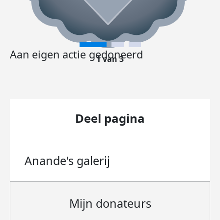
Aan eigen actie gedoneerd
1 van 3
Deel pagina
Anande's
galerij
Mijn donateurs