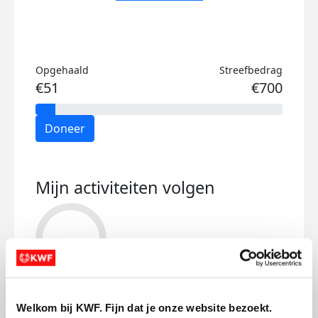
Opgehaald
Streefbedrag
€51
€700
Doneer
Mijn activiteiten volgen
47
kms
Welkom bij KWF. Fijn dat je onze website bezoekt.