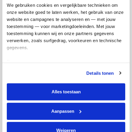
We gebruiken cookies en vergelijkbare technieken om 
onze website goed te laten werken, het gebruik van onze 
Anande's badges
website en campagnes te analyseren en — met jouw 
toestemming — voor marketingdoeleinden. Met jouw 
toestemming kunnen wij en onze partners gegevens 
verwerken, zoals surfgedrag, voorkeuren en technische 
gegevens.
Deze gegevens helpen ons om campagnes te meten, 
prestaties te verbeteren en relevante KWF-content te 
Details tonen
tonen. Je kunt je toestemming op elk moment wijzigen of 
intrekken via Cookie instellingen onderaan de pagina. De 
lijst met cookies is te vinden in het tabblad “details”.
Alles toestaan
Aanpassen
Weigeren