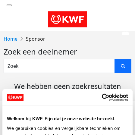
Sponsor
Zoek een deelnemer
We hebben geen zoekresultaten
gevonden
Acties
Welkom bij KWF. Fijn dat je onze website bezoekt.
Actiematerialen
We gebruiken cookies en vergelijkbare technieken om 
Evenementen