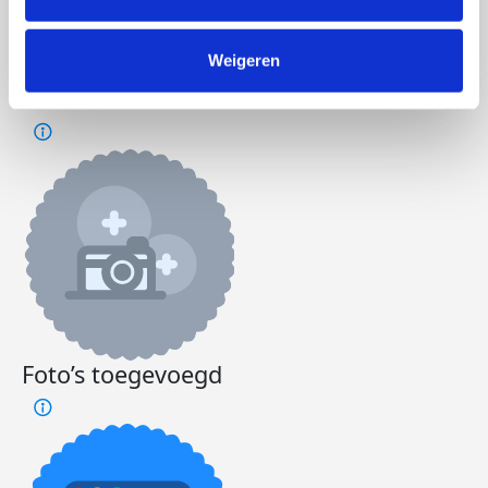
Doneer
Word lid van ons team
Weigeren
Andre's badges
Foto’s toegevoegd