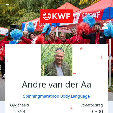
Andre van der Aa
Spinningmarathon Body Language
Opgehaald
Streefbedrag
€353
€300