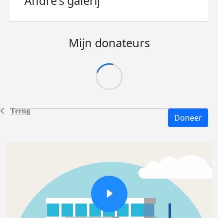
Andre's
galerij
Mijn donateurs
Terug
Doneer