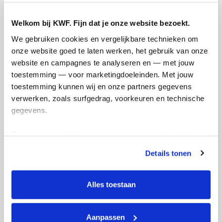
Welkom bij KWF. Fijn dat je onze website bezoekt.
We gebruiken cookies en vergelijkbare technieken om 
onze website goed te laten werken, het gebruik van onze 
website en campagnes te analyseren en — met jouw 
toestemming — voor marketingdoeleinden. Met jouw 
toestemming kunnen wij en onze partners gegevens 
Ik wil bijdragen aan de transactiekosten
verwerken, zoals surfgedrag, voorkeuren en technische 
en betaal €0.75 extra.
gegevens.
Doneer nu
Deze gegevens helpen ons om campagnes te meten, 
prestaties te verbeteren en relevante KWF-content te 
Details tonen
tonen. Je kunt je toestemming op elk moment wijzigen of 
intrekken via Cookie instellingen onderaan de pagina. De 
lijst met cookies is te vinden in het tabblad “details”.
Opgehaald
Streefbedrag
Alles toestaan
€353
€300
Aanpassen