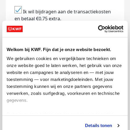
Ik wil bijdragen aan de transactiekosten
en betaal €0.75 extra.
Doneer nu
Welkom bij KWF. Fijn dat je onze website bezoekt.
We gebruiken cookies en vergelijkbare technieken om 
onze website goed te laten werken, het gebruik van onze 
Opgehaald
Streefbedrag
€245
€1.000
website en campagnes te analyseren en — met jouw 
toestemming — voor marketingdoeleinden. Met jouw 
toestemming kunnen wij en onze partners gegevens 
Doneer
verwerken, zoals surfgedrag, voorkeuren en technische 
gegevens.
Mijn updates
Deze gegevens helpen ons om campagnes te meten, 
prestaties te verbeteren en relevante KWF-content te 
Details tonen
tonen. Je kunt je toestemming op elk moment wijzigen of 