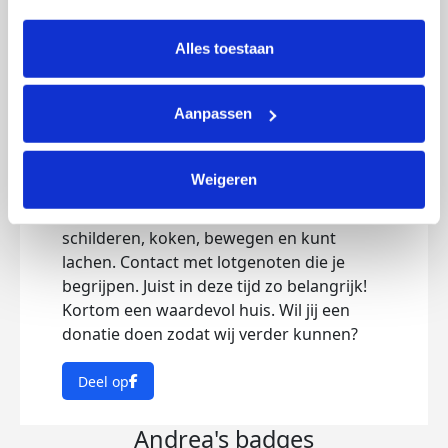
intrekken via Cookie instellingen onderaan de pagina. De 
lijst met cookies is te vinden in het tabblad “details”.
Alles toestaan
Een waardevol huis
maandag 26 oktober 2020
Aanpassen
Het Toon Hermans Huis is een belangrijke
plek voor mensen die te maken hebben
Weigeren
met kanker. Een huis waar je je verhaal
kwijt kan, samen kunt schrijven,
schilderen, koken, bewegen en kunt
lachen. Contact met lotgenoten die je
begrijpen. Juist in deze tijd zo belangrijk!
Kortom een waardevol huis. Wil jij een
donatie doen zodat wij verder kunnen?
Deel op
Andrea's badges