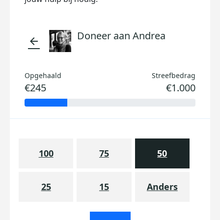
Doneer aan Andrea
arrow_back
Opgehaald
Streefbedrag
€245
€1.000
100
75
50
25
15
Anders