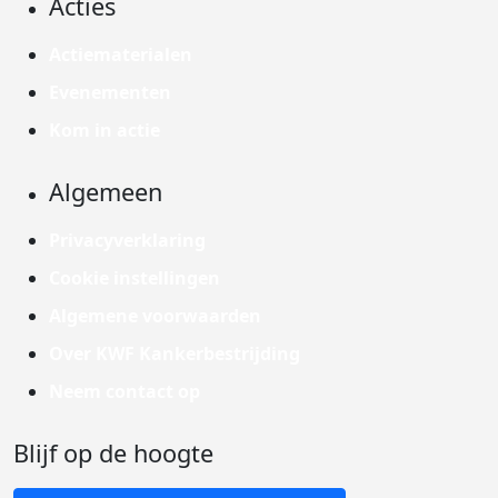
Acties
Actiematerialen
Evenementen
Kom in actie
Algemeen
Privacyverklaring
Cookie instellingen
Algemene voorwaarden
Over KWF Kankerbestrijding
Neem contact op
Blijf op de hoogte