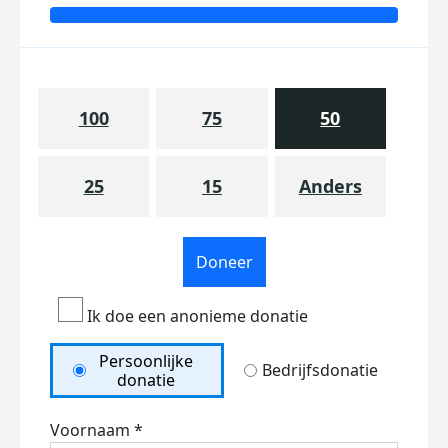
100
75
50
25
15
Anders
Doneer
Ik doe een anonieme donatie
Persoonlijke
Bedrijfsdonatie
donatie
Voornaam *