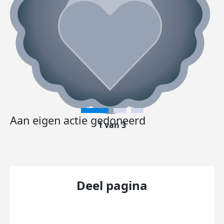
Aan eigen actie gedoneerd
1 van 3
Deel pagina