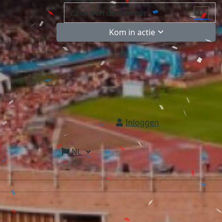
Kom in actie
Inloggen
NL