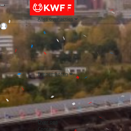
Alles over acties
Login
Evenementen
Over ons
Contact