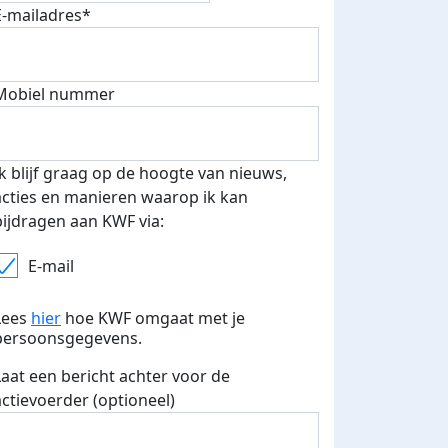
E-mailadres*
Mobiel nummer
 euro opgehaald: t-shirt
E-mails verstuurd
Ik blijf graag op de hoogte van nieuws,
iend
acties en manieren waarop ik kan
bijdragen aan KWF via:
E-mail
Lees
hier
hoe KWF omgaat met je
persoonsgegevens.
Laat een bericht achter voor de
actievoerder (optioneel)