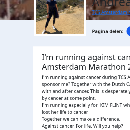
Andre
TCS Amsterdam 
I'm running against ca
Amsterdam Marathon 
I'm running against cancer during TCS 
sponsor me? Together with the Dutch Canc
with and after cancer. This is desperate
by cancer at some point.
I'm running especially for
KIM FLINT who
lost her life to cancer,
Together we can make a difference.
Against cancer. For life. Will you help?