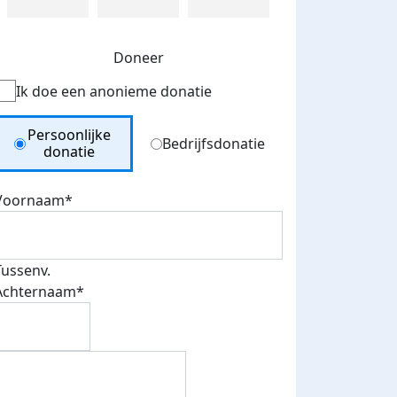
Doneer
Ik doe een anonieme donatie
Donation Type
Persoonlijke
Bedrijfsdonatie
donatie
Voornaam*
Tussenv.
Achternaam*