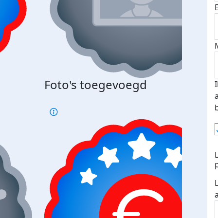
Foto's toegevoegd
€500
verd