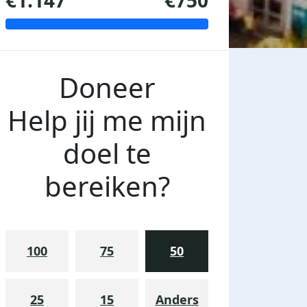
€1.147
€750
Doneer
Help jij me mijn
doel te
bereiken?
100
75
50
25
15
Anders