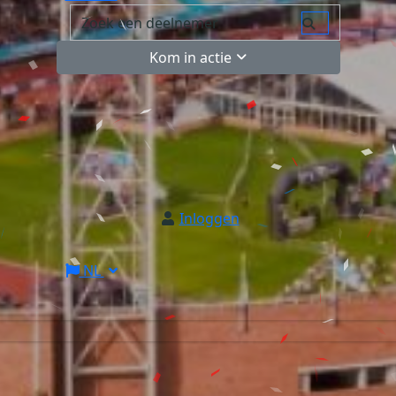
Kom in actie
Inloggen
NL