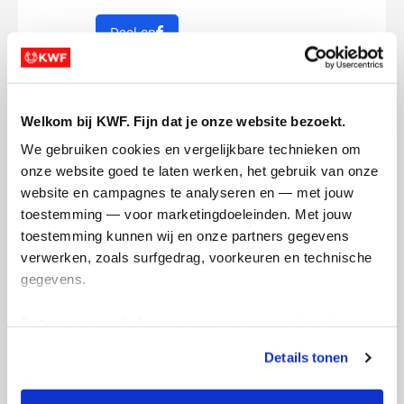
Deel op
Mijn activiteiten volgen
Welkom bij KWF. Fijn dat je onze website bezoekt.
We gebruiken cookies en vergelijkbare technieken om 
onze website goed te laten werken, het gebruik van onze 
website en campagnes te analyseren en — met jouw 
toestemming — voor marketingdoeleinden. Met jouw 
22
toestemming kunnen wij en onze partners gegevens 
kms
verwerken, zoals surfgedrag, voorkeuren en technische 
gegevens.
Andrea's badges
Deze gegevens helpen ons om campagnes te meten, 
prestaties te verbeteren en relevante KWF-content te 
Details tonen
tonen. Je kunt je toestemming op elk moment wijzigen of 
intrekken via Cookie instellingen onderaan de pagina. De 