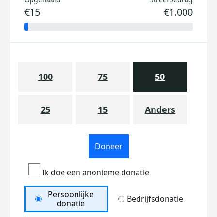
€15
€1.000
100
75
50
25
15
Anders
Doneer
Ik doe een anonieme donatie
Persoonlijke
Bedrijfsdonatie
donatie