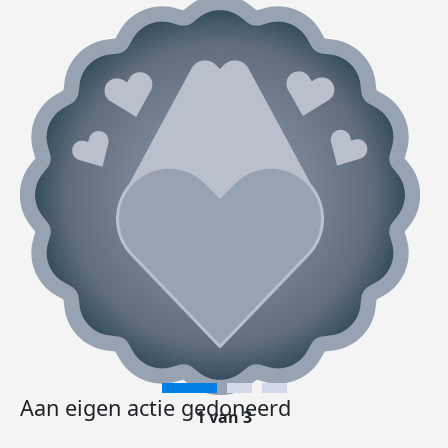
Aan eigen actie gedoneerd
1 van 3