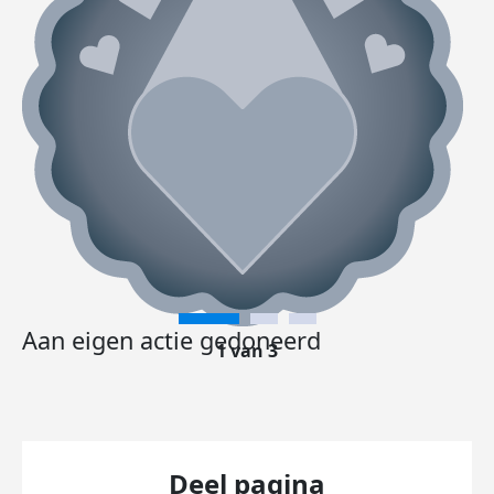
Aan eigen actie gedoneerd
1 van 3
Deel pagina