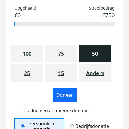
Opgehaald
Streefbedrag
€0
€750
100
75
50
25
15
Anders
Doneer
Ik doe een anonieme donatie
Persoonlijke
Bedrijfsdonatie
donatie