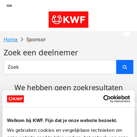
Sponsor
Zoek een deelnemer
We hebben geen zoekresultaten
gevonden
Acties
Welkom bij KWF. Fijn dat je onze website bezoekt.
Actiematerialen
We gebruiken cookies en vergelijkbare technieken om 
Evenementen