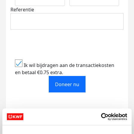
Referentie
Ik wil bijdragen aan de transactiekosten
en betaal €0.75 extra.
Doneer nu
Opgehaald
Streefbedrag
€917
€750