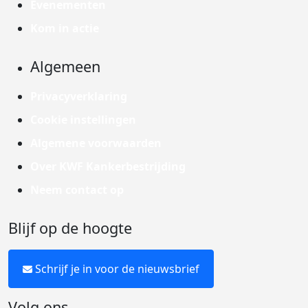
Evenementen
Kom in actie
Algemeen
Privacyverklaring
Cookie instellingen
Algemene voorwaarden
Over KWF Kankerbestrijding
Neem contact op
Blijf op de hoogte
Schrijf je in voor de nieuwsbrief
Volg ons