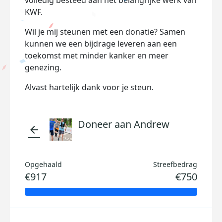
volledig besteed aan het belangrijke werk van
KWF.
Wil je mij steunen met een donatie? Samen
kunnen we een bijdrage leveren aan een
toekomst met minder kanker en meer
genezing.
Alvast hartelijk dank voor je steun.
Doneer aan Andrew
arrow_back
Opgehaald
Streefbedrag
€917
€750