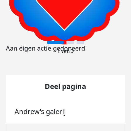
Aan eigen actie gedoneerd
1 van 3
Deel pagina
Andrew's
galerij