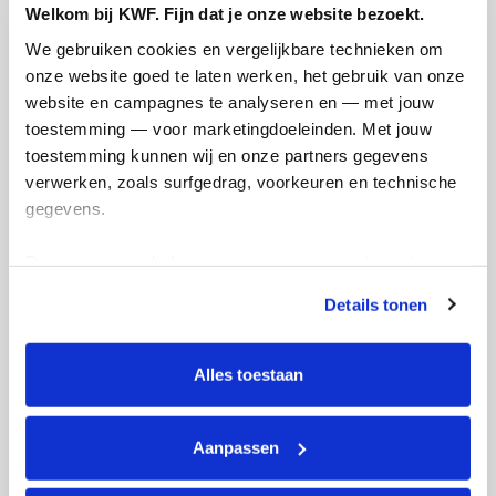
Welkom bij KWF. Fijn dat je onze website bezoekt.
Doneer
We gebruiken cookies en vergelijkbare technieken om 
onze website goed te laten werken, het gebruik van onze 
website en campagnes te analyseren en — met jouw 
Andrew's badges
toestemming — voor marketingdoeleinden. Met jouw 
toestemming kunnen wij en onze partners gegevens 
verwerken, zoals surfgedrag, voorkeuren en technische 
gegevens.
Deze gegevens helpen ons om campagnes te meten, 
prestaties te verbeteren en relevante KWF-content te 
Details tonen
tonen. Je kunt je toestemming op elk moment wijzigen of 
intrekken via Cookie instellingen onderaan de pagina. De 
lijst met cookies is te vinden in het tabblad “details”.
Alles toestaan
Aanpassen