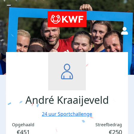
André Kraaijeveld
24 uur Sportchallenge
Opgehaald
Streefbedrag
€451
€250