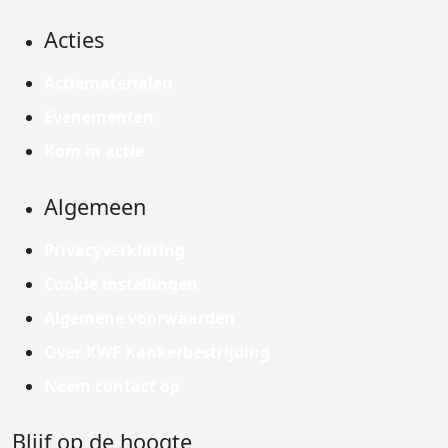
Acties
Actiematerialen
Evenementen
Kom in actie
Algemeen
Privacyverklaring
Cookie instellingen
Algemene voorwaarden
Over KWF Kankerbestrijding
Neem contact op
Blijf op de hoogte