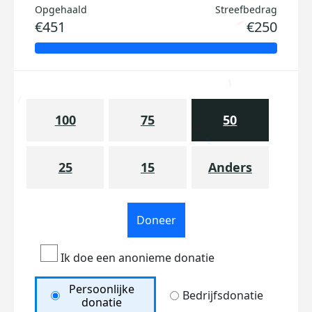
Opgehaald
Streefbedrag
€451
€250
100
75
50
25
15
Anders
Doneer
Ik doe een anonieme donatie
Persoonlijke
Bedrijfsdonatie
donatie