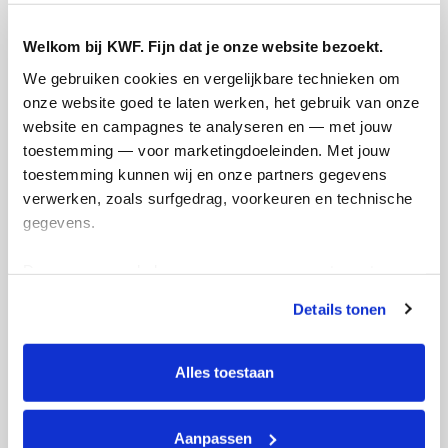
Welkom bij KWF. Fijn dat je onze website bezoekt.
We gebruiken cookies en vergelijkbare technieken om 
onze website goed te laten werken, het gebruik van onze 
website en campagnes te analyseren en — met jouw 
toestemming — voor marketingdoeleinden. Met jouw 
toestemming kunnen wij en onze partners gegevens 
Ik wil bijdragen aan de transactiekosten
verwerken, zoals surfgedrag, voorkeuren en technische 
en betaal €0.75 extra.
gegevens.
Doneer nu
Deze gegevens helpen ons om campagnes te meten, 
prestaties te verbeteren en relevante KWF-content te 
Details tonen
tonen. Je kunt je toestemming op elk moment wijzigen of 
intrekken via Cookie instellingen onderaan de pagina. De 
lijst met cookies is te vinden in het tabblad “details”.
Opgehaald
Streefbedrag
Alles toestaan
€92
€500
Aanpassen