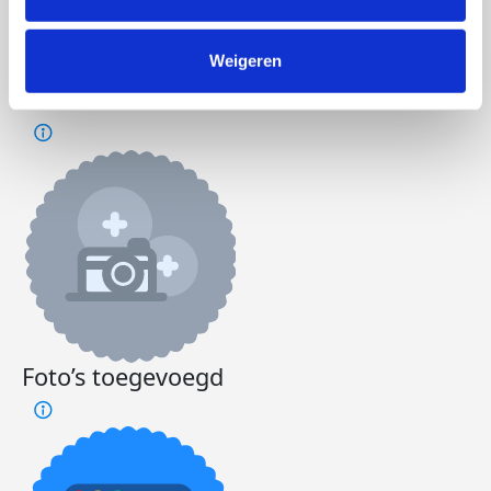
Doneer
Word lid van ons team
Weigeren
Angela's badges
Foto’s toegevoegd