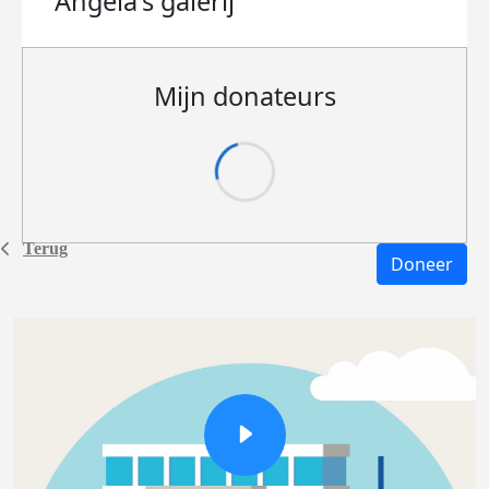
Angela's
galerij
Mijn donateurs
Terug
Doneer