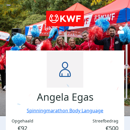
Angela Egas
Spinningmarathon Body Language
Opgehaald
Streefbedrag
€92
€500