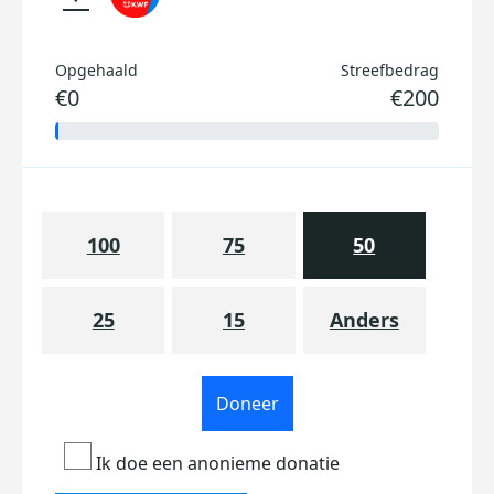
Opgehaald
Streefbedrag
€0
€200
100
75
50
25
15
Anders
Doneer
Ik doe een anonieme donatie