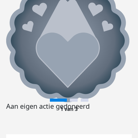
Aan eigen actie gedoneerd
1 van 3