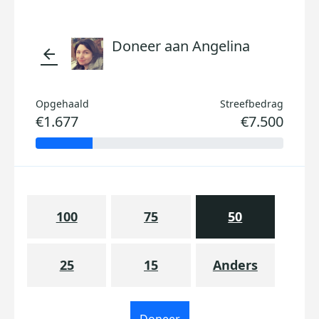
Doneer aan Angelina
arrow_back
Opgehaald
Streefbedrag
€1.677
€7.500
100
75
50
25
15
Anders