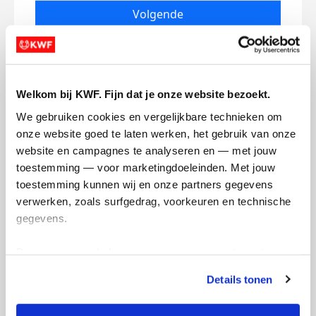
Volgende
Volgende
Welkom bij KWF. Fijn dat je onze website bezoekt.
We gebruiken cookies en vergelijkbare technieken om 
onze website goed te laten werken, het gebruik van onze 
website en campagnes te analyseren en — met jouw 
toestemming — voor marketingdoeleinden. Met jouw 
Creditcard
toestemming kunnen wij en onze partners gegevens 
verwerken, zoals surfgedrag, voorkeuren en technische 
Referentie
gegevens.
Deze gegevens helpen ons om campagnes te meten, 
prestaties te verbeteren en relevante KWF-content te 
Details tonen
tonen. Je kunt je toestemming op elk moment wijzigen of 
intrekken via Cookie instellingen onderaan de pagina. De 