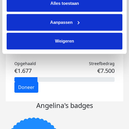
lijst met cookies is te vinden in het tabblad “details”.
Alles toestaan
Ik wil bijdragen aan de transactiekosten
en betaal €0.75 extra.
Aanpassen
Doneer nu
Weigeren
Opgehaald
Streefbedrag
€1.677
€7.500
Doneer
Angelina's badges