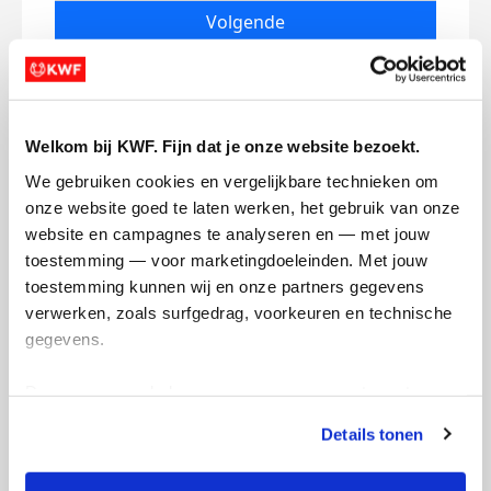
Volgende
Volgende
Welkom bij KWF. Fijn dat je onze website bezoekt.
We gebruiken cookies en vergelijkbare technieken om 
onze website goed te laten werken, het gebruik van onze 
website en campagnes te analyseren en — met jouw 
toestemming — voor marketingdoeleinden. Met jouw 
Creditcard
toestemming kunnen wij en onze partners gegevens 
verwerken, zoals surfgedrag, voorkeuren en technische 
Referentie
gegevens.
Deze gegevens helpen ons om campagnes te meten, 
prestaties te verbeteren en relevante KWF-content te 
Details tonen
tonen. Je kunt je toestemming op elk moment wijzigen of 
intrekken via Cookie instellingen onderaan de pagina. De 