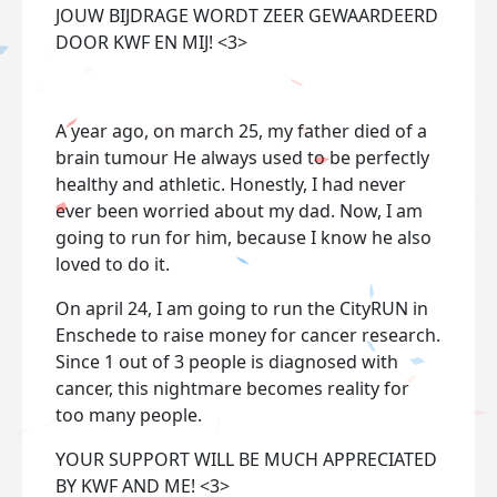
JOUW BIJDRAGE WORDT ZEER GEWAARDEERD
DOOR KWF EN MIJ! <3>
A year ago, on march 25, my father died of a
brain tumour He always used to be perfectly
healthy and athletic. Honestly, I had never
ever been worried about my dad. Now, I am
going to run for him, because I know he also
loved to do it.
On april 24, I am going to run the CityRUN in
Enschede to raise money for cancer research.
Since 1 out of 3 people is diagnosed with
cancer, this nightmare becomes reality for
too many people.
YOUR SUPPORT WILL BE MUCH APPRECIATED
BY KWF AND ME! <3>