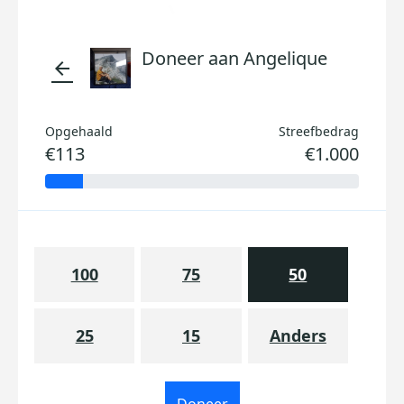
Doneer aan Angelique
arrow_back
Opgehaald
Streefbedrag
€113
€1.000
100
75
50
25
15
Anders