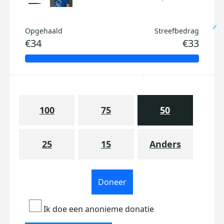
Opgehaald
Streefbedrag
€34
€33
100
75
50
25
15
Anders
Doneer
Ik doe een anonieme donatie