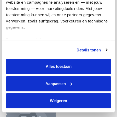
website en campagnes te analyseren en — met jouw 
Doneer nu
toestemming — voor marketingdoeleinden. Met jouw 
toestemming kunnen wij en onze partners gegevens 
verwerken, zoals surfgedrag, voorkeuren en technische 
gegevens.
Opgehaald
Streefbedrag
Deze gegevens helpen ons om campagnes te meten, 
€34
€33
prestaties te verbeteren en relevante KWF-content te 
Details tonen
tonen. Je kunt je toestemming op elk moment wijzigen of 
Doneer
Word lid van ons team
intrekken via Cookie instellingen onderaan de pagina. De 
lijst met cookies is te vinden in het tabblad “details”.
Alles toestaan
Angelique's badges
Aanpassen
Weigeren