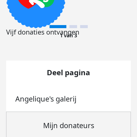
Vijf donaties ontvangen
1 van 3
Deel pagina
Angelique's
galerij
Mijn donateurs