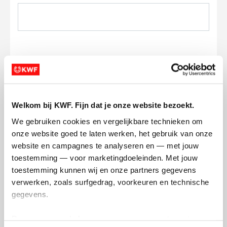
Ik wil bijdragen aan de transactiekosten
en betaal €0.75 extra.
Welkom bij KWF. Fijn dat je onze website bezoekt.
We gebruiken cookies en vergelijkbare technieken om 
Doneer nu
onze website goed te laten werken, het gebruik van onze 
website en campagnes te analyseren en — met jouw 
toestemming — voor marketingdoeleinden. Met jouw 
toestemming kunnen wij en onze partners gegevens 
verwerken, zoals surfgedrag, voorkeuren en technische 
Opgehaald
Streefbedrag
gegevens.
€288
€1.000
Deze gegevens helpen ons om campagnes te meten, 