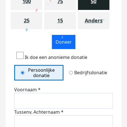
100
75
50
25
15
Anders
Doneer
Ik doe een anonieme donatie
Persoonlijke
Bedrijfsdonatie
donatie
Voornaam *
Tussenv.
Achternaam *