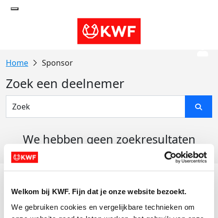
Sponsor
Zoek een deelnemer
We hebben geen zoekresultaten
gevonden
Acties
Welkom bij KWF. Fijn dat je onze website bezoekt.
Actiematerialen
We gebruiken cookies en vergelijkbare technieken om 
Evenementen