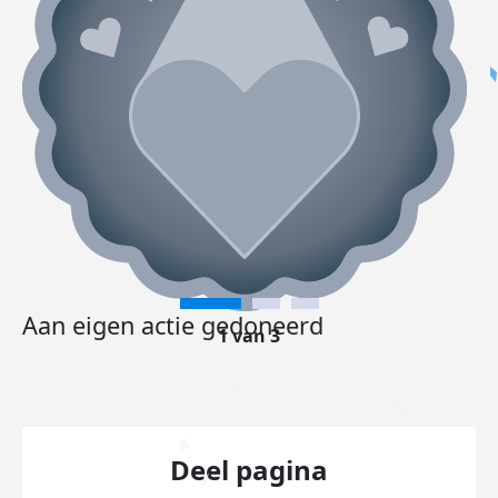
Aan eigen actie gedoneerd
1 van 3
Deel pagina