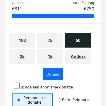
Opgehaald
Streefbedrag
€811
€750
100
75
50
25
15
Anders
Doneer
Ik doe een anonieme donatie
Persoonlijke
Bedrijfsdonatie
donatie