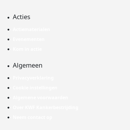
Acties
Actiematerialen
Evenementen
Kom in actie
Algemeen
Privacyverklaring
Cookie instellingen
Algemene voorwaarden
Over KWF Kankerbestrijding
Neem contact op