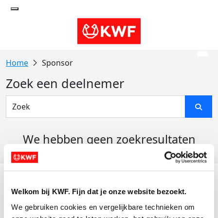
Sponsor
Zoek een deelnemer
We hebben geen zoekresultaten
gevonden
Acties
Welkom bij KWF. Fijn dat je onze website bezoekt.
Actiematerialen
We gebruiken cookies en vergelijkbare technieken om 
Evenementen