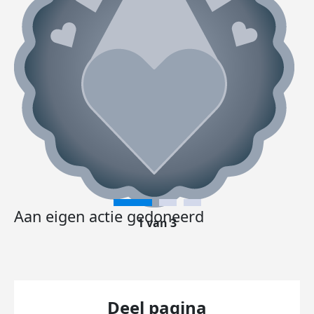
Aan eigen actie gedoneerd
1 van 3
Deel pagina