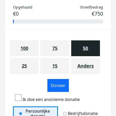
Opgehaald
Streefbedrag
€0
€750
100
75
50
25
15
Anders
Doneer
Ik doe een anonieme donatie
Persoonlijke
Bedrijfsdonatie
donatie