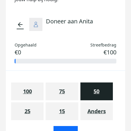
Doneer aan Anita
arrow_back
Opgehaald
Streefbedrag
€0
€100
100
75
50
25
15
Anders