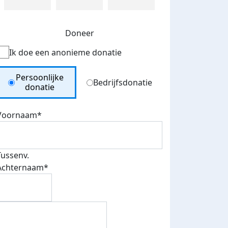
Doneer
Ik doe een anonieme donatie
Donation Type
Persoonlijke
Bedrijfsdonatie
donatie
Voornaam*
Tussenv.
Achternaam*