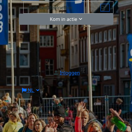
Kom in actie
Inloggen
NL