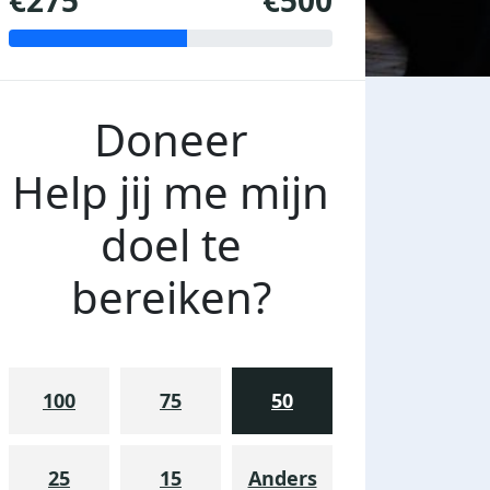
€275
€500
Doneer
Help jij me mijn
doel te
bereiken?
100
75
50
25
15
Anders