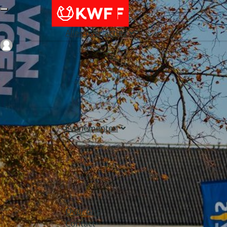
Alles over acties
Login
Evenementen
Over ons
Contact