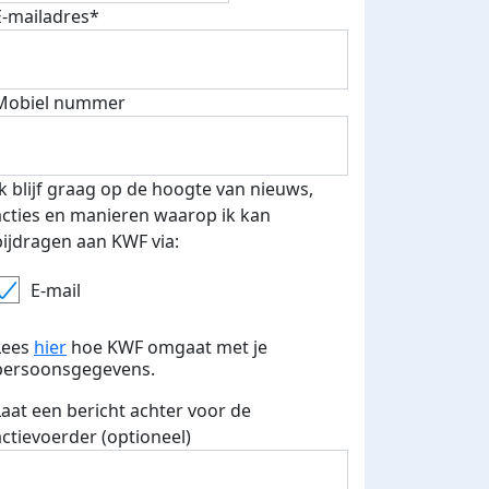
E-mailadres*
Mobiel nummer
Ik blijf graag op de hoogte van nieuws,
acties en manieren waarop ik kan
bijdragen aan KWF via:
E-mail
Lees
hier
hoe KWF omgaat met je
persoonsgegevens.
Laat een bericht achter voor de
actievoerder (optioneel)