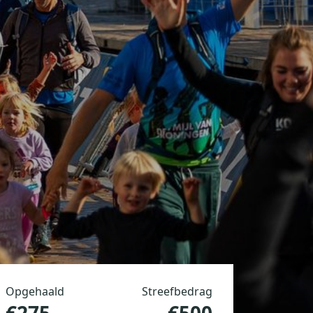
Opgehaald
Streefbedrag