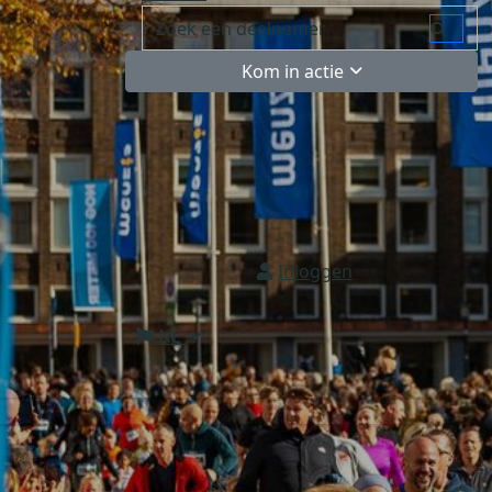
Kom in actie
Inloggen
NL