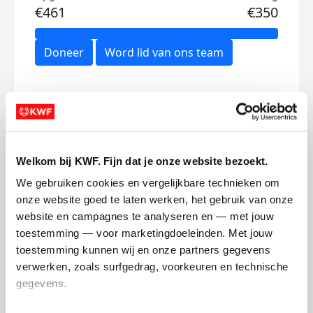
€461
€350
Doneer
Word lid van ons team
Mijn updates
Welkom bij KWF. Fijn dat je onze website bezoekt.
We gebruiken cookies en vergelijkbare technieken om 
Wat een lieverd ben je toch
Joe
onze website goed te laten werken, het gebruik van onze 
vro
website en campagnes te analyseren en — met jouw 
vrijdag 25 maart 2022
toestemming — voor marketingdoeleinden. Met jouw 
vrij
toestemming kunnen wij en onze partners gegevens 
verwerken, zoals surfgedrag, voorkeuren en technische 
gegevens.