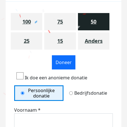
100
75
50
25
15
Anders
Doneer
Ik doe een anonieme donatie
Persoonlijke
Bedrijfsdonatie
donatie
Voornaam *