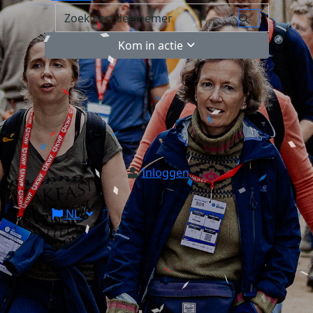
Kom in actie
Inloggen
NL