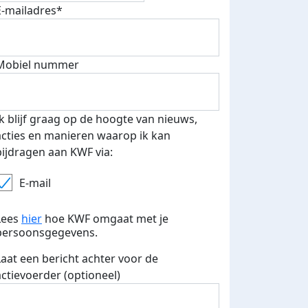
E-mailadres*
Mobiel nummer
Ik blijf graag op de hoogte van nieuws,
acties en manieren waarop ik kan
bijdragen aan KWF via:
E-mail
Lees
hier
hoe KWF omgaat met je
persoonsgegevens.
Laat een bericht achter voor de
actievoerder (optioneel)