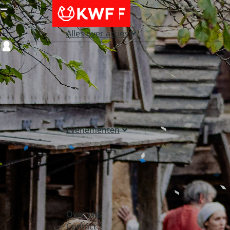
Alles over acties
Login
Evenementen
Over ons
Contact