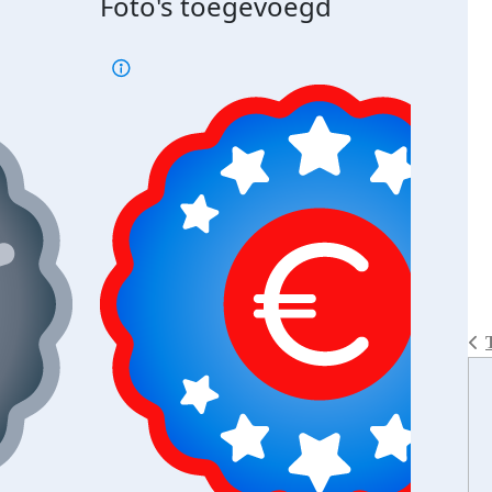
Foto's toegevoegd
€500
verd