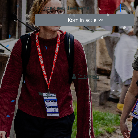
Kom in actie
Inloggen
NL