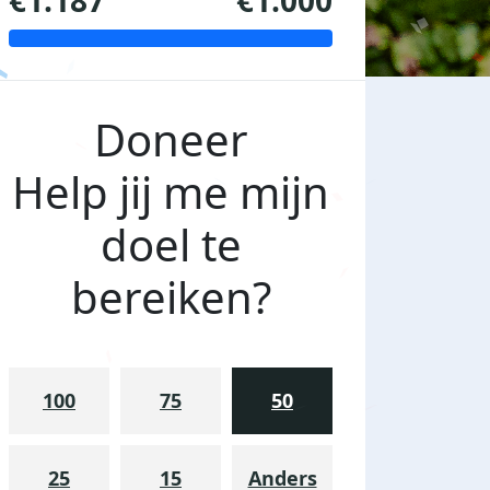
€1.187
€1.000
Doneer
Help jij me mijn
doel te
bereiken?
100
75
50
25
15
Anders