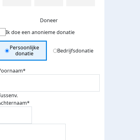
Doneer
Ik doe een anonieme donatie
Donation Type
Persoonlijke
Bedrijfsdonatie
donatie
Voornaam*
Tussenv.
Achternaam*