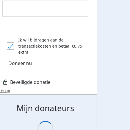
 euro opgehaald: t-shirt
E-mails verstuurd
iend
Ik wil bijdragen aan de
transactiekosten
en betaal €0,75
extra.
Doneer nu
Terug
Mijn donateurs