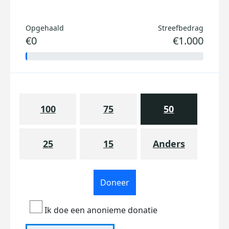
Opgehaald
Streefbedrag
€0
€1.000
100
75
50
25
15
Anders
Doneer
Ik doe een anonieme donatie