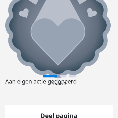
Aan eigen actie gedoneerd
1 van 3
Deel pagina