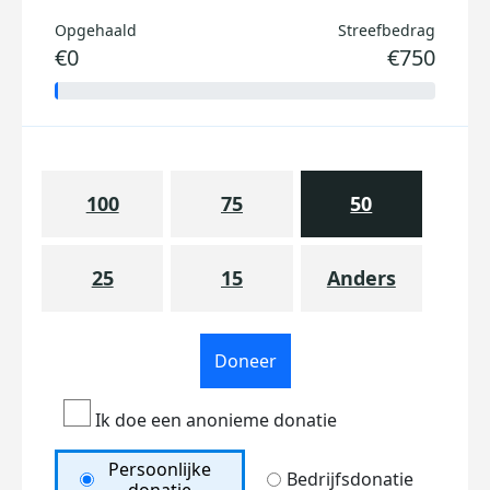
Opgehaald
Streefbedrag
€0
€750
100
75
50
25
15
Anders
Doneer
Ik doe een anonieme donatie
Persoonlijke
Bedrijfsdonatie
donatie