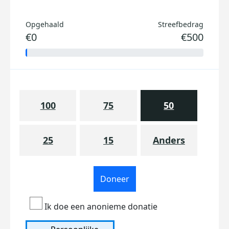
Opgehaald
Streefbedrag
€0
€500
100
75
50
25
15
Anders
Doneer
Ik doe een anonieme donatie