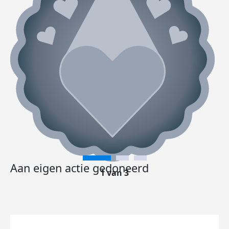
Aan eigen actie gedoneerd
1 van 3