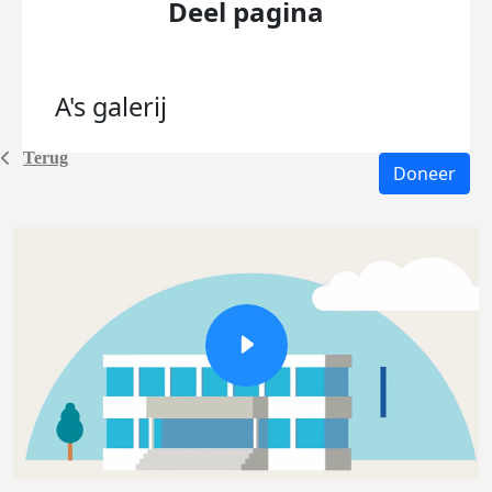
Deel pagina
A's
galerij
Terug
Doneer