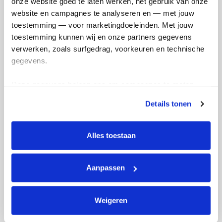
onze website goed te laten werken, het gebruik van onze 
website en campagnes te analyseren en — met jouw 
toestemming — voor marketingdoeleinden. Met jouw 
9
toestemming kunnen wij en onze partners gegevens 
kms
verwerken, zoals surfgedrag, voorkeuren en technische 
gegevens.
Anna-Magdalena's badges
Deze gegevens helpen ons om campagnes te meten, 
prestaties te verbeteren en relevante KWF-content te 
Details tonen
tonen. Je kunt je toestemming op elk moment wijzigen of 
intrekken via Cookie instellingen onderaan de pagina. De 
lijst met cookies is te vinden in het tabblad “details”.
Alles toestaan
Aanpassen
Weigeren