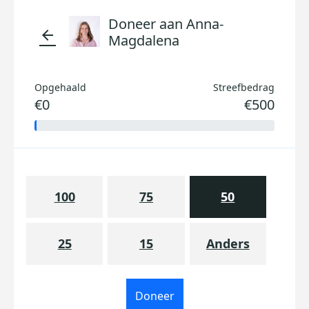
Doneer aan Anna-
arrow_back
Magdalena
Opgehaald
Streefbedrag
€0
€500
100
75
50
25
15
Anders
Doneer