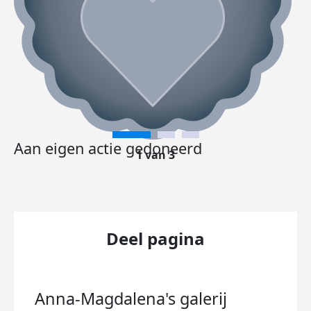
Aan eigen actie gedoneerd
1 van 3
Deel pagina
Anna-Magdalena's
galerij