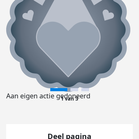
Aan eigen actie gedoneerd
1 van 3
Deel pagina