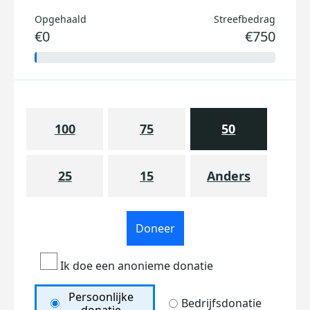
Opgehaald
Streefbedrag
€0
€750
100
75
50
25
15
Anders
Doneer
Ik doe een anonieme donatie
Persoonlijke
Bedrijfsdonatie
donatie