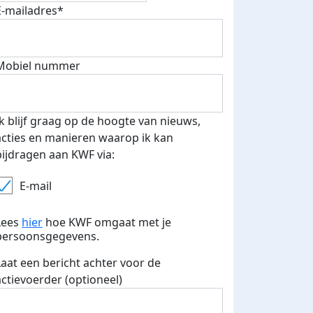
E-mailadres*
Mobiel nummer
 euro opgehaald: t-shirt
E-mails verstuurd
iend
Ik blijf graag op de hoogte van nieuws,
acties en manieren waarop ik kan
bijdragen aan KWF via:
E-mail
Lees
hier
hoe KWF omgaat met je
persoonsgegevens.
Laat een bericht achter voor de
actievoerder (optioneel)