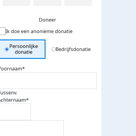
Doneer
Ik doe een anonieme donatie
Donation Type
Persoonlijke
Bedrijfsdonatie
donatie
Voornaam*
Tussenv.
Achternaam*