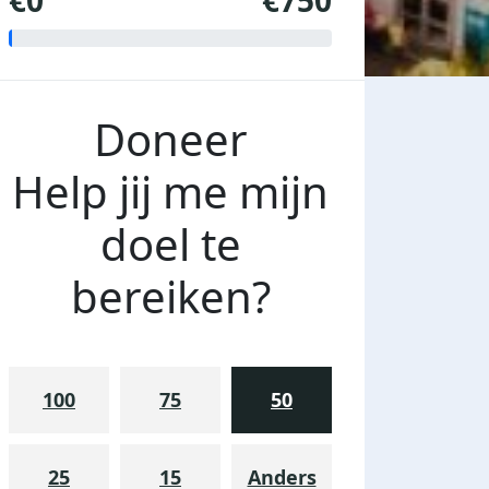
€0
€750
Doneer
Help jij me mijn
doel te
bereiken?
100
75
50
25
15
Anders