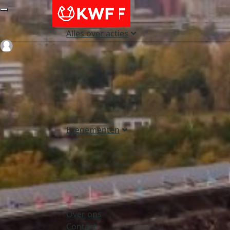
Alles over acties
Login
Evenementen
Over ons
Contact