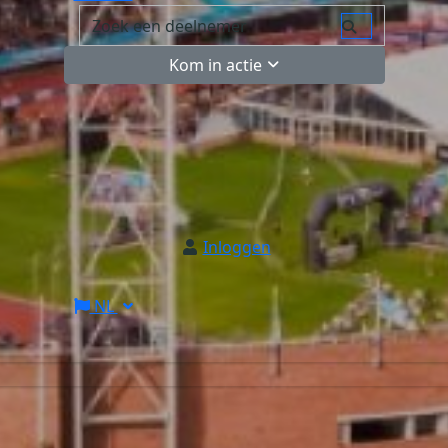
Kom in actie
Inloggen
NL