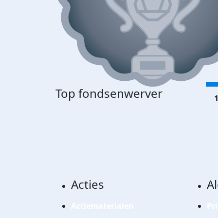
Top fondsenwerver
1
Acties
A
Actiematerialen
Pr