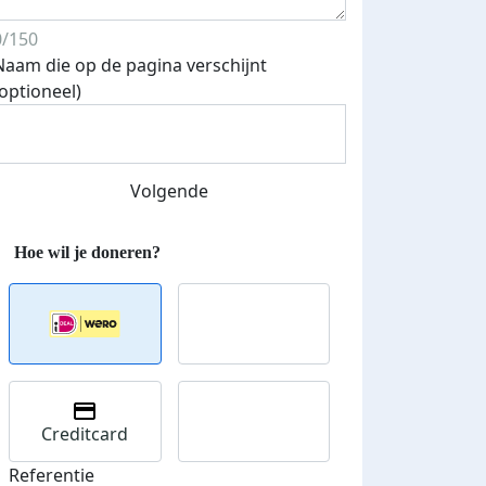
0/150
Naam die op de pagina verschijnt
(optioneel)
Streefbedrag verhoogd
Volgende
Creditcard
Referentie