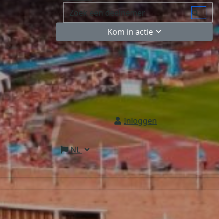
Kom in actie
Inloggen
NL