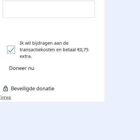
Ik wil bijdragen aan de
transactiekosten
en betaal €0,75
extra.
Donateurs bedankt
Doneer nu
Terug