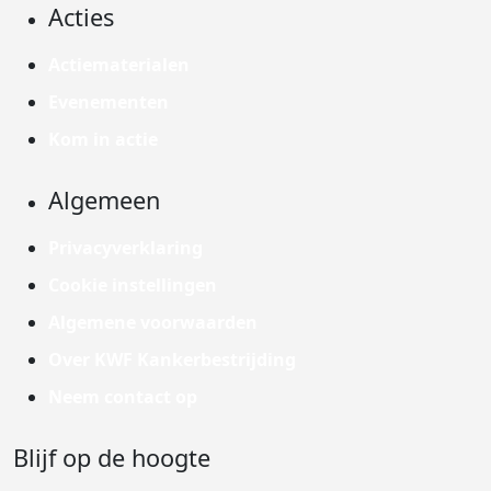
Acties
Actiematerialen
Evenementen
Kom in actie
Algemeen
Privacyverklaring
Cookie instellingen
Algemene voorwaarden
Over KWF Kankerbestrijding
Neem contact op
Blijf op de hoogte