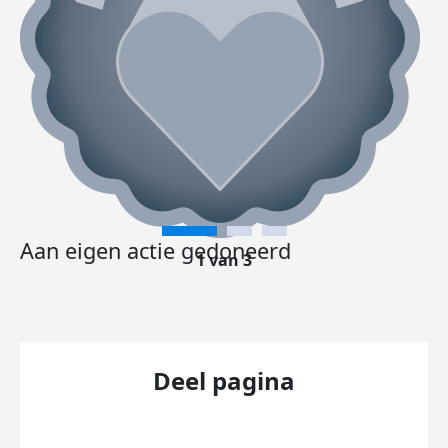
Aan eigen actie gedoneerd
1 van 3
Deel pagina