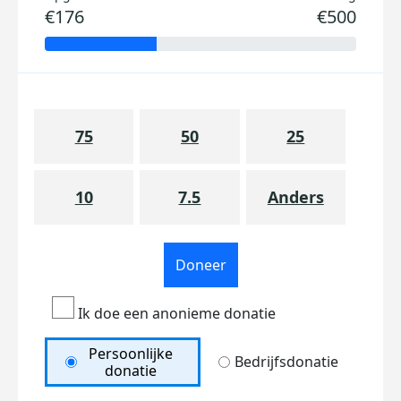
€176
€500
75
50
25
10
7.5
Anders
Doneer
Ik doe een anonieme donatie
Persoonlijke
Bedrijfsdonatie
donatie