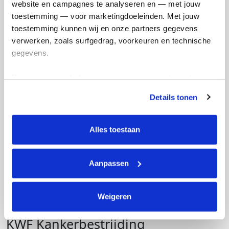
website en campagnes te analyseren en — met jouw 
TCS Amsterdam Marathon 2026
toestemming — voor marketingdoeleinden. Met jouw 
toestemming kunnen wij en onze partners gegevens 
€0
verwerken, zoals surfgedrag, voorkeuren en technische 
Opgehaald
gegevens.
Deze gegevens helpen ons om campagnes te meten, 
prestaties te verbeteren en relevante KWF-content te 
Details tonen
tonen. Je kunt je toestemming op elk moment wijzigen of 
intrekken via Cookie instellingen onderaan de pagina. De 
lijst met cookies is te vinden in het tabblad “details”.
Alles toestaan
Aanpassen
Weigeren
KWF Kankerbestrijding