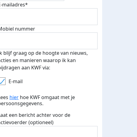
E-mailadres*
Mobiel nummer
 euro opgehaald: t-shirt
E-mails verstuurd
iend
Ik blijf graag op de hoogte van nieuws,
acties en manieren waarop ik kan
bijdragen aan KWF via:
E-mail
Lees
hier
hoe KWF omgaat met je
persoonsgegevens.
Laat een bericht achter voor de
actievoerder (optioneel)