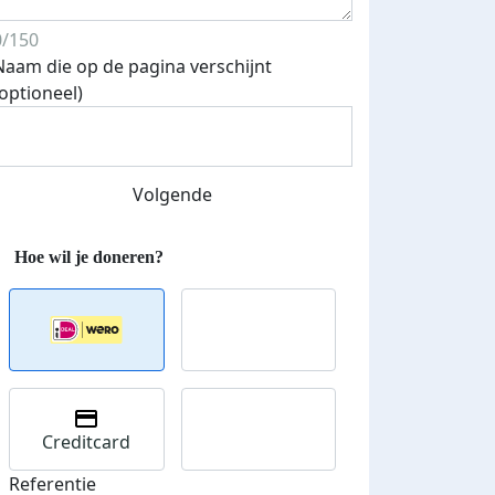
0/150
Naam die op de pagina verschijnt
(optioneel)
Streefbedrag verhoogd
Volgende
Creditcard
Referentie