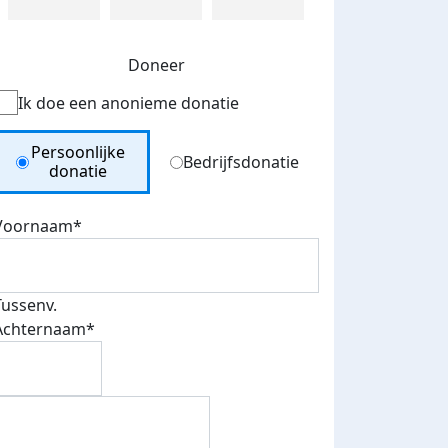
Doneer
Ik doe een anonieme donatie
Donation Type
Persoonlijke
Bedrijfsdonatie
donatie
Voornaam*
Tussenv.
Achternaam*