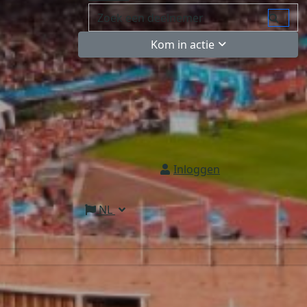
Kom in actie
Inloggen
NL