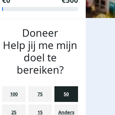
€0
€500
Doneer
Help jij me mijn
doel te
bereiken?
100
75
50
25
15
Anders