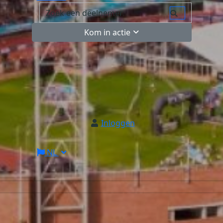
Kom in actie
Inloggen
NL