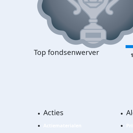
Top fondsenwerver
1
Acties
A
Actiematerialen
Pr