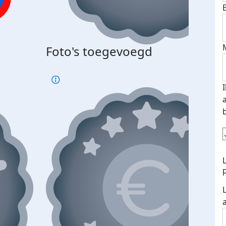
Foto's toegevoegd
€500
verd