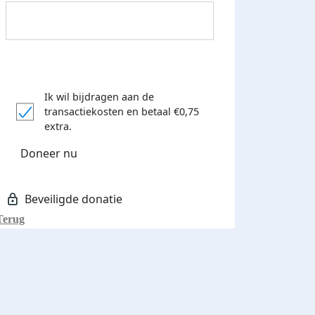
Ik wil bijdragen aan de
transactiekosten
en betaal €0,75
Donateurs bedankt
extra.
Doneer nu
Terug