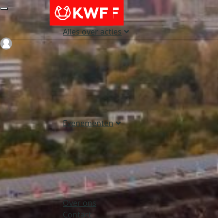
Alles over acties
Login
Evenementen
Over ons
Contact