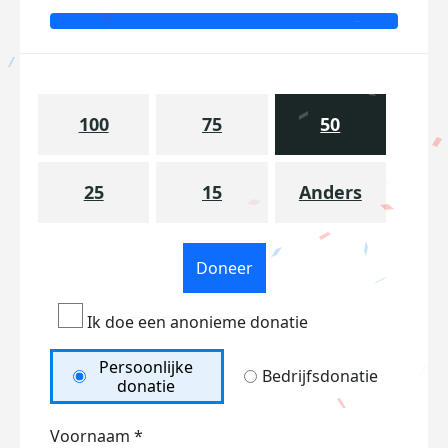
100
75
50
25
15
Anders
Doneer
Ik doe een anonieme donatie
Persoonlijke
Bedrijfsdonatie
donatie
Voornaam *