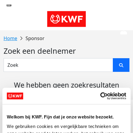
Sponsor
Zoek een deelnemer
We hebben geen zoekresultaten
gevonden
Acties
Welkom bij KWF. Fijn dat je onze website bezoekt.
Actiematerialen
We gebruiken cookies en vergelijkbare technieken om 
Evenementen