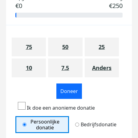
€0
€250
75
50
25
10
7.5
Anders
Doneer
Ik doe een anonieme donatie
Persoonlijke
Bedrijfsdonatie
donatie