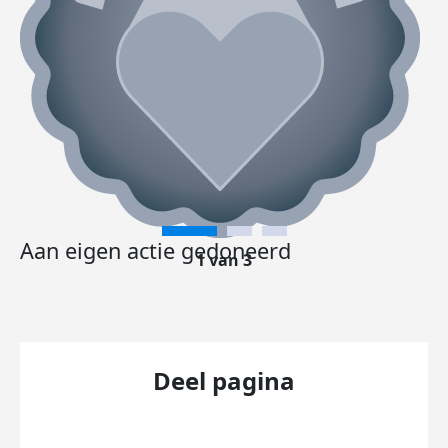
Aan eigen actie gedoneerd
1 van 3
Deel pagina