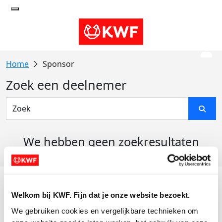
Sponsor
Zoek een deelnemer
We hebben geen zoekresultaten
gevonden
Acties
Welkom bij KWF. Fijn dat je onze website bezoekt.
Actiematerialen
We gebruiken cookies en vergelijkbare technieken om 
Evenementen