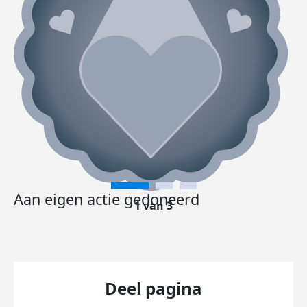
Aan eigen actie gedoneerd
1 van 3
Deel pagina