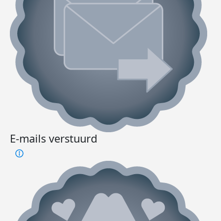
E-mails verstuurd