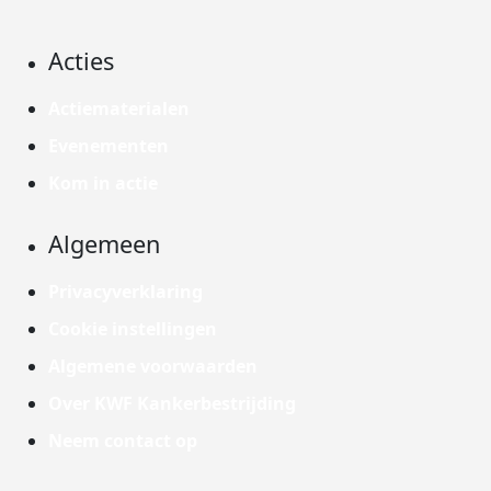
Acties
Actiematerialen
Evenementen
Kom in actie
Algemeen
Privacyverklaring
Cookie instellingen
Algemene voorwaarden
Over KWF Kankerbestrijding
Neem contact op