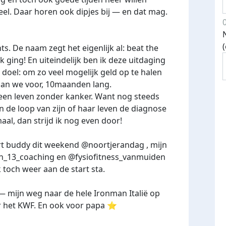
veel. Daar horen ook dipjes bij — en dat mag.
. De naam zegt het eigenlijk al: beat the
k ging! En uiteindelijk ben ik deze uitdaging
oel: om zo veel mogelijk geld op te halen
aan we voor, 10maanden lang.
 een leven zonder kanker. Want nog steeds
n de loop van zijn of haar leven de diagnose
aal, dan strijd ik nog even door!
t buddy dit weekend @noortjerandag , mijn
en_13_coaching en @fysiofitness_vanmuiden
k toch weer aan de start sta.
h — mijn weg naar de hele Ironman Italië op
 het KWF. En ook voor papa ⭐️