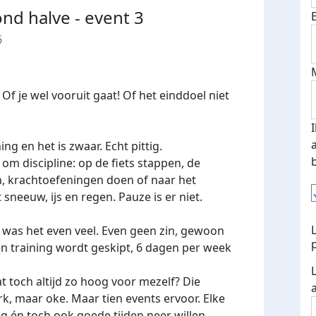
nd halve - event 3
6
 Of je wel vooruit gaat! Of het einddoel niet
ng en het is zwaar. Echt pittig.
om discipline: op de fiets stappen, de
, krachtoefeningen doen of naar het
eeuw, ijs en regen. Pauze is er niet.
 was het even veel. Even geen zin, gewoon
en training wordt geskipt, 6 dagen per week
t toch altijd zo hoog voor mezelf? Die
k, maar oke. Maar tien events ervoor. Elke
 én toch ook goede tijden neer willen