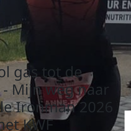
ol gas tot de
h - Mijn weg naar
le Ironman 2026
het KWF