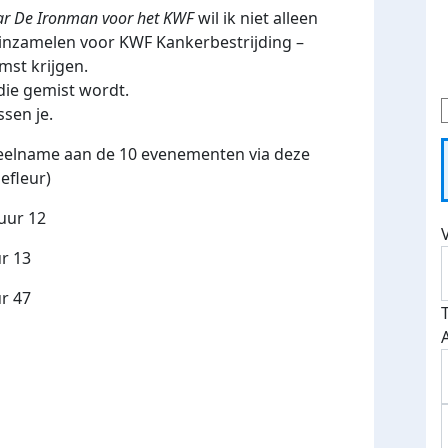
naar De Ironman voor het KWF
wil ik niet alleen
 inzamelen voor
KWF Kankerbestrijding
–
mst krijgen.
die gemist wordt.
ssen je.
eelname aan de 10 evenementen via deze
efleur)
uur 12
r 13
r 47