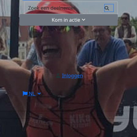
Kom in actie
Inloggen
NL