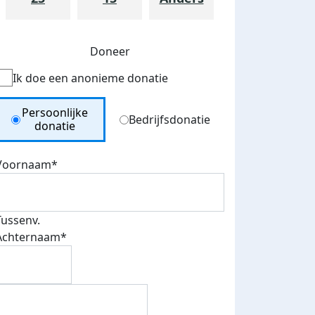
Doneer
Ik doe een anonieme donatie
Donation Type
Persoonlijke
Bedrijfsdonatie
donatie
Voornaam*
Tussenv.
Achternaam*