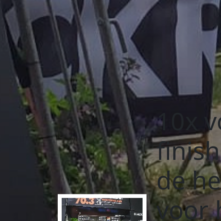
10x v
finis
de he
voor 