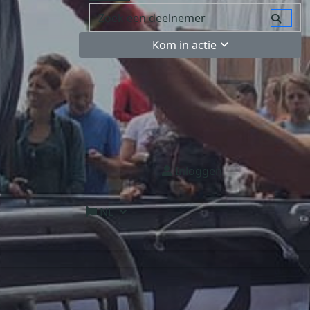
Kom in actie
Inloggen
NL