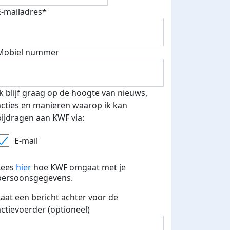
E-mailadres*
Mobiel nummer
Ik blijf graag op de hoogte van nieuws,
acties en manieren waarop ik kan
bijdragen aan KWF via:
E-mail
Lees
hier
hoe KWF omgaat met je
persoonsgegevens.
Laat een bericht achter voor de
actievoerder (optioneel)