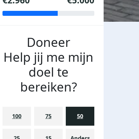
€2.960
€5.000
Doneer
Help jij me mijn
doel te
bereiken?
100
75
50
25
15
Anders