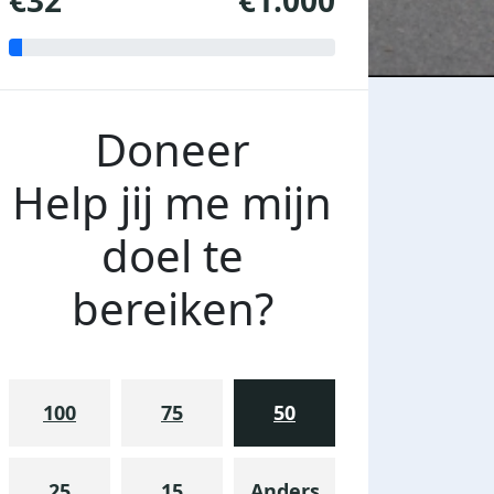
€32
€1.000
Doneer
Help jij me mijn
doel te
bereiken?
100
75
50
25
15
Anders