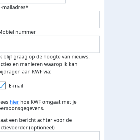
E-mailadres*
Mobiel nummer
teurs
nkt
Ik blijf graag op de hoogte van nieuws,
acties en manieren waarop ik kan
bijdragen aan KWF via:
E-mail
Lees
hier
hoe KWF omgaat met je
persoonsgegevens.
Laat een bericht achter voor de
actievoerder (optioneel)