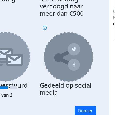
d
verhoogd naar
meer dan €500
 verstuurd
Gedeeld op social
media
 van 2
Doneer