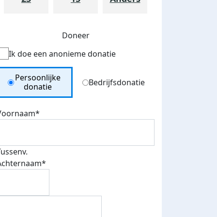
Doneer
Ik doe een anonieme donatie
Donation Type
Persoonlijke
Bedrijfsdonatie
donatie
Voornaam*
Tussenv.
Achternaam*