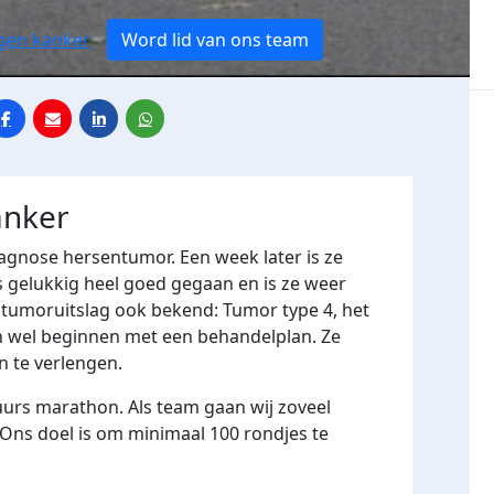
egen kanker
Word lid van ons team
anker
agnose hersentumor. Een week later is ze
s gelukkig heel goed gegaan en is ze weer
de tumoruitslag ook bekend: Tumor type 4, het
len wel beginnen met een behandelplan. Ze
n te verlengen.
urs marathon. Als team gaan wij zoveel
 Ons doel is om minimaal 100 rondjes te