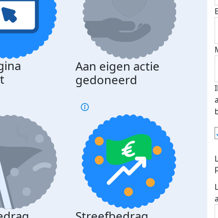
gina
Aan eigen actie
Dona
t
gedoneerd
beda
edrag
Streefbedrag