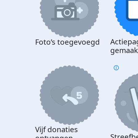
Actiepa
Foto’s toegevoegd
gemaak
Vijf donaties
Streefb
ontvangen