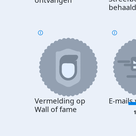
behaal
Vermelding op
E-mails
Wall of fame
1