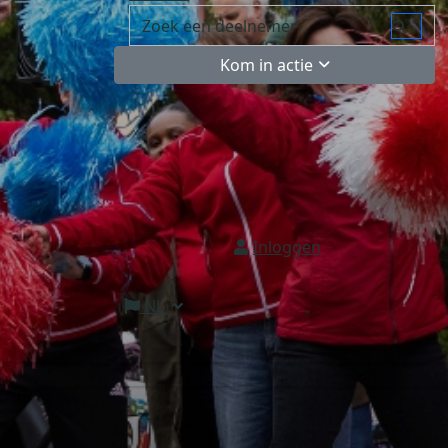
Kom in actie
Inloggen
NL