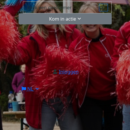
Kom in actie
Inloggen
NL