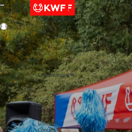
Alles over acties
Login
Evenementen
Over ons
Contact