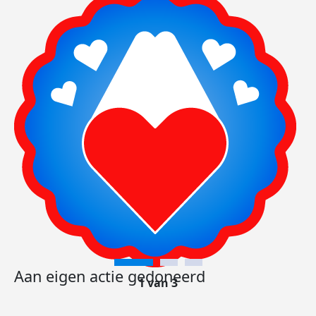
Aan eigen actie gedoneerd
1 van 3