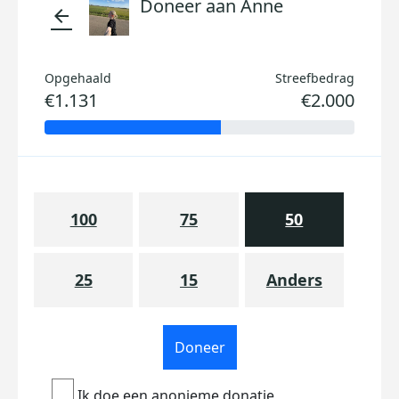
Doneer aan Anne
arrow_back
Opgehaald
Streefbedrag
€1.131
€2.000
100
75
50
25
15
Anders
Doneer
Ik doe een anonieme donatie