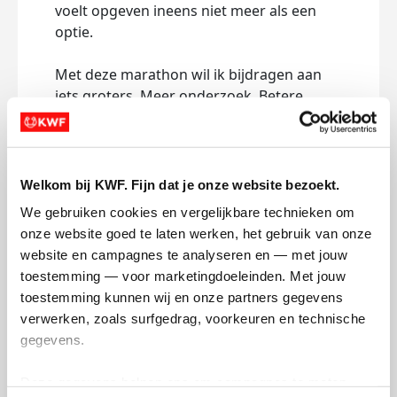
voelt opgeven ineens niet meer als een
optie.
Met deze marathon wil ik bijdragen aan
iets groters. Meer onderzoek. Betere
behandelingen. En hopelijk een toekomst
waarin kanker minder levens bepaalt.
Daarom wil ik jou vragen om mij te
Welkom bij KWF. Fijn dat je onze website bezoekt.
steunen. Met een donatie, groot of klein
We gebruiken cookies en vergelijkbare technieken om 
help je mij om dit doel te halen én draag je
onze website goed te laten werken, het gebruik van onze 
bij aan de strijd tegen kanker. Ook door dit
website en campagnes te analyseren en — met jouw 
verhaal te delen maak je al verschil.
toestemming — voor marketingdoeleinden. Met jouw 
toestemming kunnen wij en onze partners gegevens 
Ik wil hier echt voor gaan. Hopelijk samen
verwerken, zoals surfgedrag, voorkeuren en technische 
met jou.
gegevens.
Dank je wel ❤️
Deze gegevens helpen ons om campagnes te meten, 