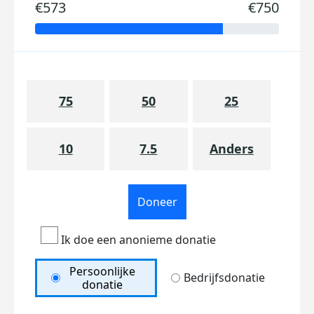
€573
€750
75
50
25
10
7.5
Anders
Doneer
Ik doe een anonieme donatie
Persoonlijke
Bedrijfsdonatie
donatie