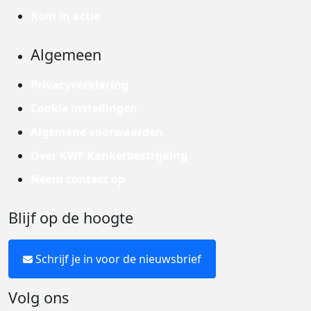
Kom in actie
Algemeen
Privacyverklaring
Cookie instellingen
Algemene voorwaarden
Over KWF Kankerbestrijding
Neem contact op
Blijf op de hoogte
Schrijf je in voor de nieuwsbrief
Volg ons