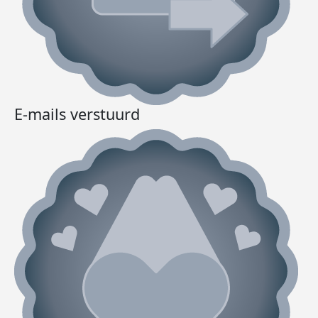
E-mails verstuurd