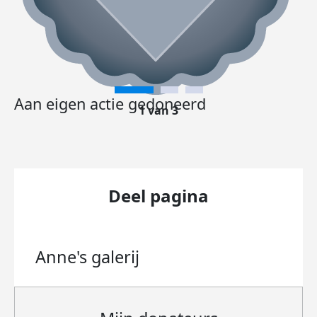
Aan eigen actie gedoneerd
1 van 3
Deel pagina
Anne's
galerij