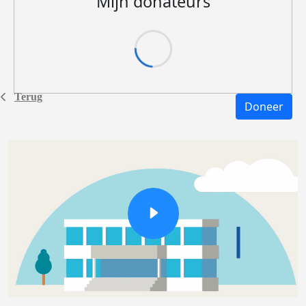
Mijn donateurs
Terug
Doneer