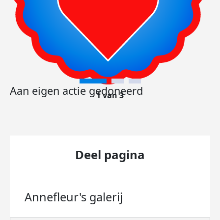
Aan eigen actie gedoneerd
1 van 3
Deel pagina
Annefleur's
galerij