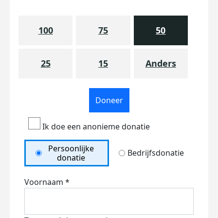
100
75
50
25
15
Anders
Doneer
Ik doe een anonieme donatie
Persoonlijke
Bedrijfsdonatie
donatie
Voornaam *