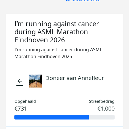
I’m running against cancer
during ASML Marathon
Eindhoven 2026
I'm running against cancer during ASML
Marathon Eindhoven 2026
Doneer aan Annefleur
arrow_back
Opgehaald
Streefbedrag
€731
€1.000