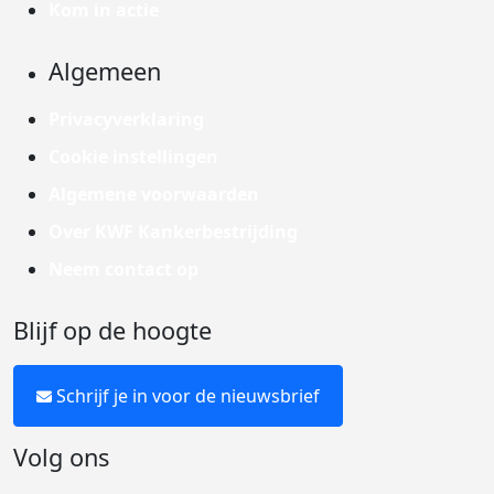
Kom in actie
Algemeen
Privacyverklaring
Cookie instellingen
Algemene voorwaarden
Over KWF Kankerbestrijding
Neem contact op
Blijf op de hoogte
Schrijf je in voor de nieuwsbrief
Volg ons