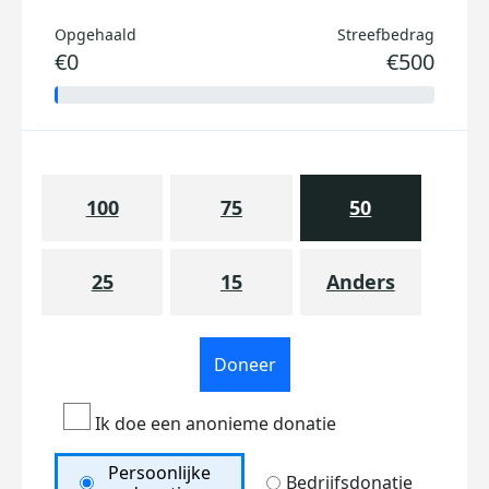
Opgehaald
Streefbedrag
€0
€500
100
75
50
25
15
Anders
Doneer
Ik doe een anonieme donatie
Persoonlijke
Bedrijfsdonatie