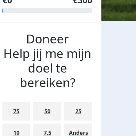
€0
€500
Doneer
Help jij me mijn
doel te
bereiken?
75
50
25
10
7.5
Anders