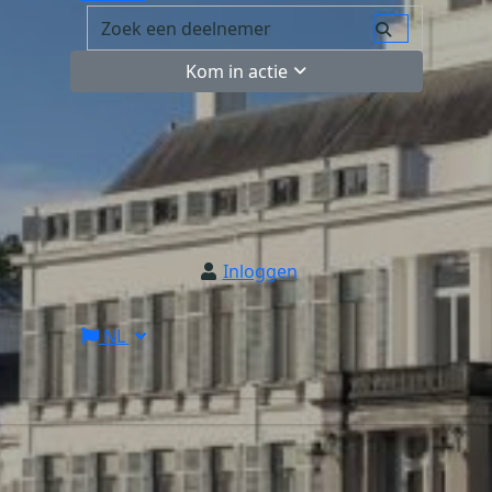
Kom in actie
Inloggen
NL