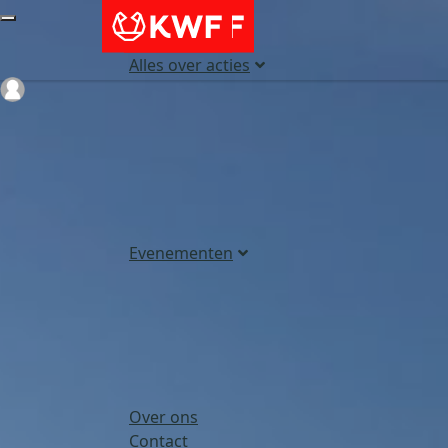
Alles over acties
Login
Evenementen
Over ons
Contact