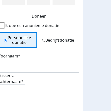
Doneer
Ik doe een anonieme donatie
Donation Type
Persoonlijke
Bedrijfsdonatie
donatie
Voornaam*
Tussenv.
Achternaam*