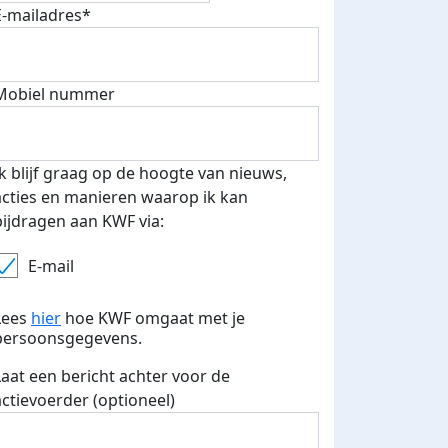
E-mailadres*
fondsenwerver
E-mails verstuurd
Mobiel nummer
Ik blijf graag op de hoogte van nieuws,
acties en manieren waarop ik kan
bijdragen aan KWF via:
E-mail
Lees
hier
hoe KWF omgaat met je
persoonsgegevens.
Laat een bericht achter voor de
actievoerder (optioneel)