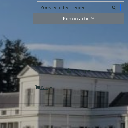
Kom in actie
Inloggen
NL