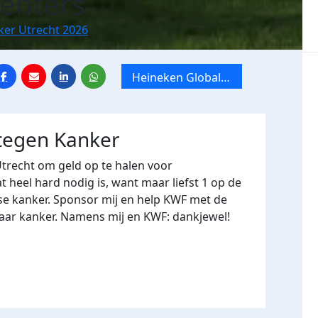
enters
ker Utrecht 2026
Heineken Global x
Tien Mile van
Utrecht
 tegen Kanker
Utrecht om geld op te halen voor
heel hard nodig is, want maar liefst 1 op de
se kanker. Sponsor mij en help KWF met de
naar kanker. Namens mij en KWF: dankjewel!